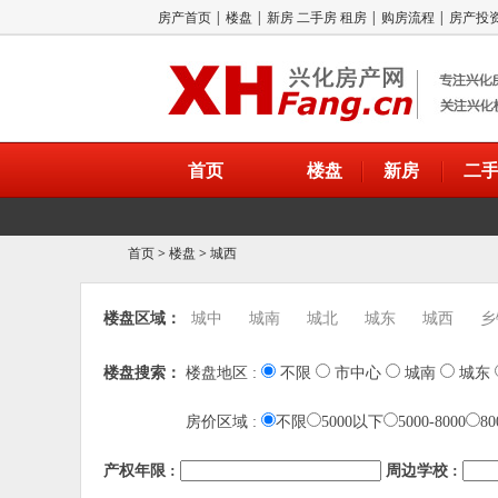
房产首页
|
楼盘
|
新房
二手房
租房
|
购房流程
|
房产投
首页
楼盘
新房
二
首页
>
楼盘
>
城西
楼盘区域：
城中
城南
城北
城东
城西
乡
楼盘搜索：
楼盘地区 :
不限
市中心
城南
城东
房价区域 :
不限
5000以下
5000-8000
80
产权年限 :
周边学校 :