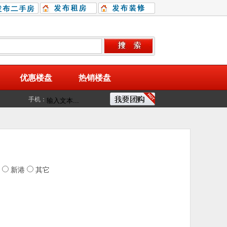
优惠楼盘
热销楼盘
手机：
新港
其它