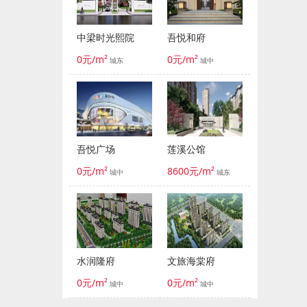
中梁时光熙院
吾悦和府
0元/m²
0元/m²
城东
城中
吾悦广场
莲溪公馆
0元/m²
8600元/m²
城中
城东
水润隆府
文旅海棠府
0元/m²
0元/m²
城中
城中