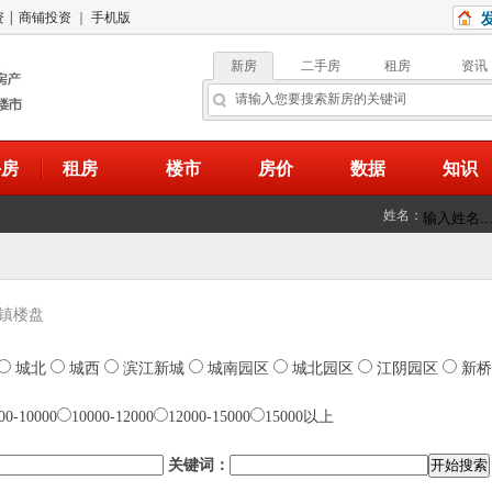
资
|
商铺投资
｜
手机版
新房
二手房
租房
资讯
手房
租房
楼市
房价
数据
知识
姓名：
镇楼盘
城北
城西
滨江新城
城南园区
城北园区
江阴园区
新桥
00-10000
10000-12000
12000-15000
15000以上
关键词：