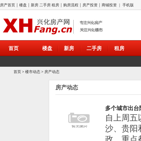
房产首页
|
楼盘
|
新房
二手房
租房
|
购房流程
|
房产投资
|
商铺投资
｜
手机版
首页
楼盘
新房
二手房
租房
首页
>
楼市动态
>
房产动态
房产动态
多个城市出台
自上周五
沙、贵阳
政，重点