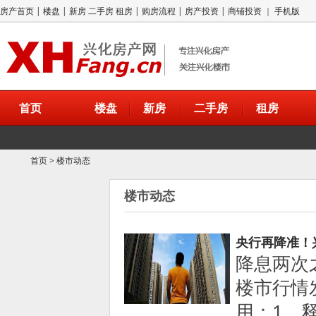
房产首页
|
楼盘
|
新房
二手房
租房
|
购房流程
|
房产投资
|
商铺投资
｜
手机版
首页
楼盘
新房
二手房
租房
首页
>
楼市动态
楼市动态
央行再降准！
降息两次
楼市行情
用：1、释