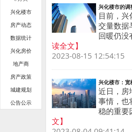
兴化楼市的调
兴化楼市
目前，兴
交量数据
房产动态
回暖仍没
数据统计
读全文】
兴化房价
2023-08-15 12:54:15
地产商
房产政策
兴化楼市：宽
近日，房
城建规划
事情，也
公告公示
稳的重要因
文】
2023-08-04 09:41:14