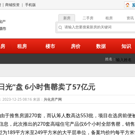
资
|
商铺投资
｜
手机版
新房
二手房
租房
资讯
手房
租房
楼市
房价
数据
知识
姓名：
日光”盘 6小时售罄卖了57亿元
023-12-25 08:16 来源：
兴化房产网
于推售房源270套，而认筹人数高达553批，项目在选房前便
信息，此次推出的270套高端住宅产品仅6个小时全部售罄，销
型为189平方米至249平方米的大平层单位，备案均价约每平方米9