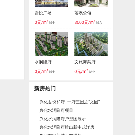
吾悦广场
莲溪公馆
0元/m²
8600元/m²
城中
城东
水润隆府
文旅海棠府
0元/m²
0元/m²
城中
城中
新房热门
兴化吾悦和府|一府三园之“文园”
兴化水润隆府项目
兴化水润隆府户型图展示
兴化水润隆府推出新中式洋房