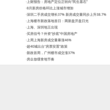
·
上财报告：房地产定位正转向“民生基石”
·
8月新房价格环比上涨城市增加
·
深圳二手房成交增长37% 新房成交量同步上升38.7%
·
上海楼市新政落地首日：两新盘开盘日光
·
上海、深圳地王出现
·
买房信号？外资“抄底”中国房地产
·
上周上海新房成交量暴涨46%
·
超40城出台“房票安置”政策
·
新政首周，广州楼市成交涨37%
·
房企放缓拿地节奏