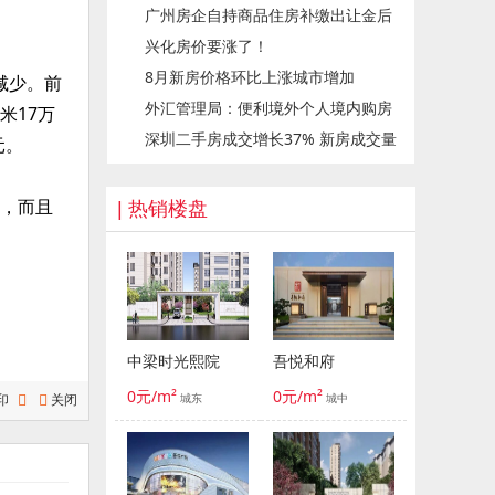
广州房企自持商品住房补缴出让金后
吗？
兴化房价要涨了！
可转为可售入市
8月新房价格环比上涨城市增加
减少。前
外汇管理局：便利境外个人境内购房
米17万
深圳二手房成交增长37% 新房成交量
结汇支付
元。
同步上升38.7%
，而且
| 热销楼盘
中梁时光熙院
吾悦和府
0元/m²
0元/m²
印
关闭
城东
城中

