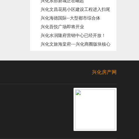
兴化东部新城正在崛起
兴化文昌花苑小区建设工程进入扫尾
兴化海德国际--大型都市综合体
阶段
兴化吾悦广场即将开业
兴化水润隆府营销中心已经开放！
兴化文旅海棠府---兴化商圈版块核心
兴化房产网