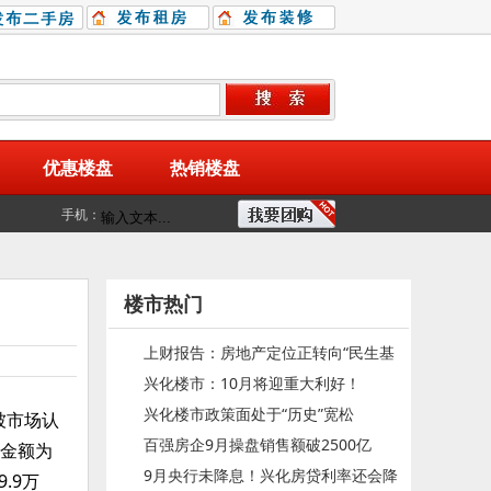
优惠楼盘
热销楼盘
手机：
楼市热门
上财报告：房地产定位正转向“民生基
兴化楼市：10月将迎重大利好！
石”
兴化楼市政策面处于“历史”宽松
被市场认
百强房企9月操盘销售额破2500亿
售金额为
9月央行未降息！兴化房贷利率还会降
.9万